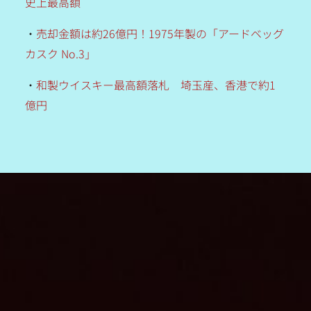
史上最高額
・
売却金額は約26億円！1975年製の「アードベッグ
カスク No.3」
・
和製ウイスキー最高額落札 埼玉産、香港で約1
億円