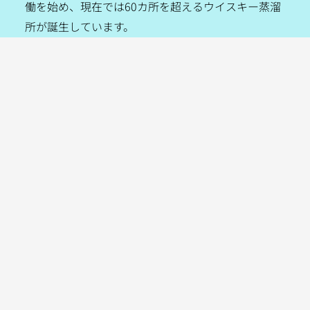
働を始め、現在では60カ所を超えるウイスキー蒸溜
所が誕生しています。
新興蒸溜所の中でも、ウイスキーの製造品質や地域
の気候やテロワールにこだわり、名門蒸溜所とは異
なるブランディングで既に成功している蒸溜所がい
くつも現れています。