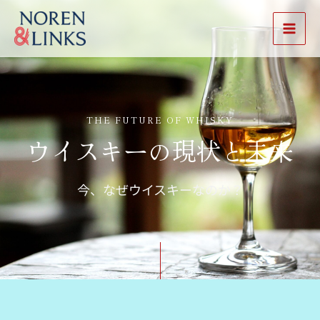
内
Mai
容
Men
を
ス
キ
ッ
THE FUTURE OF WHISKY
プ
ウイスキーの現状と未来
今、なぜウイスキーなのか？